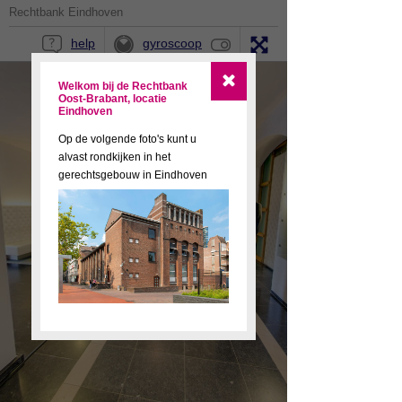
Rechtbank Eindhoven
help
gyroscoop
Welkom bij de Rechtbank
Oost-Brabant, locatie
Eindhoven
Op de volgende foto's kunt u
alvast rondkijken in het
gerechtsgebouw in Eindhoven